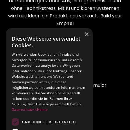
aufzubauen ganz ohne Ads, Instagram Hustle und
ohne Technikstress. Mit KI und klaren Systemen
wird aus Ideen ein Produkt, das verkauft. Build your
Empire!
×
Diese Webseite verwendet
LEGALES
Cookies.
Impressum
Wir verwenden Cookies, um Inhalte und
Anzeigen zu personalisieren und unseren
AGB
Datenverkehr zu analysieren. Wir geben
Informationen über Ihre Nutzung unserer
Datenschutzerklärung
Website auch an unsere Werbe- und
Analysepartner weiter, die diese
Widerrufsrecht & Widerrufsformular
möglicherweise mit anderen Informationen
kombinieren, die Sie ihnen bereitgestellt
haben oder die sie im Rahmen Ihrer
KURZLINKS
Nutzung ihrer Dienste gesammelt haben.
Datenschutzrichtlinie
Startseite
UNBEDINGT ERFORDERLICH
Digitale Produkte